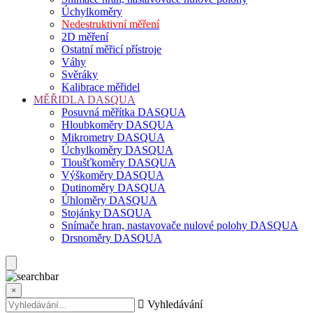
Úchylkoměry
Nedestruktivní měření
2D měření
Ostatní měřicí přístroje
Váhy
Svěráky
Kalibrace měřidel
MĚŘIDLA DASQUA
Posuvná měřítka DASQUA
Hloubkoměry DASQUA
Mikrometry DASQUA
Úchylkoměry DASQUA
Tloušťkoměry DASQUA
Výškoměry DASQUA
Dutinoměry DASQUA
Úhloměry DASQUA
Stojánky DASQUA
Snímače hran, nastavovače nulové polohy DASQUA
Drsnoměry DASQUA
×
Vyhledávání