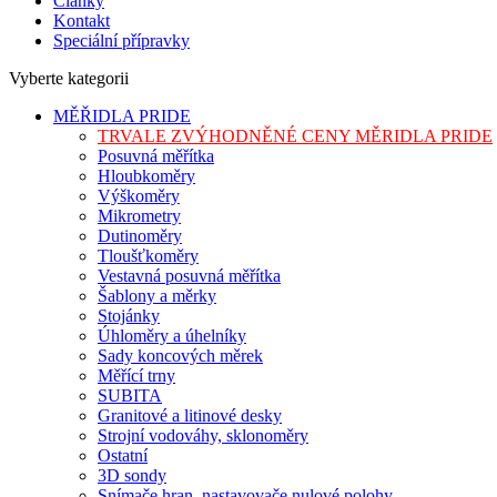
Články
Kontakt
Speciální přípravky
Vyberte kategorii
MĚŘIDLA PRIDE
TRVALE ZVÝHODNĚNÉ CENY MĚRIDLA PRIDE
Posuvná měřítka
Hloubkoměry
Výškoměry
Mikrometry
Dutinoměry
Tloušťkoměry
Vestavná posuvná měřítka
Šablony a měrky
Stojánky
Úhloměry a úhelníky
Sady koncových měrek
Měřící trny
SUBITA
Granitové a litinové desky
Strojní vodováhy, sklonoměry
Ostatní
3D sondy
Snímače hran, nastavovače nulové polohy