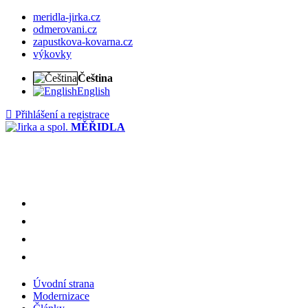
meridla-jirka.cz
odmerovani.cz
zapustkova-kovarna.cz
výkovky
Čeština
English
Přihlášení a registrace
MĚŘIDLA
Úvodní strana
Modernizace