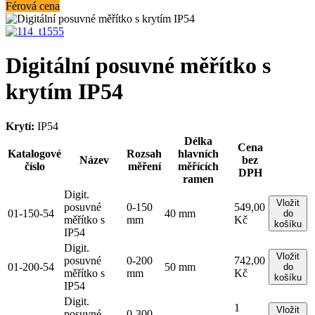
Férová cena
Digitální posuvné měřítko s
krytím IP54
Krytí:
IP54
Délka
Cena
Katalogové
Rozsah
hlavních
Název
bez
číslo
měření
měřících
DPH
ramen
Digit.
Vložit
posuvné
0-150
549,00
01-150-54
40 mm
do
měřítko s
mm
Kč
košíku
IP54
Digit.
Vložit
posuvné
0-200
742,00
01-200-54
50 mm
do
měřítko s
mm
Kč
košíku
IP54
Digit.
1
Vložit
posuvné
0-300