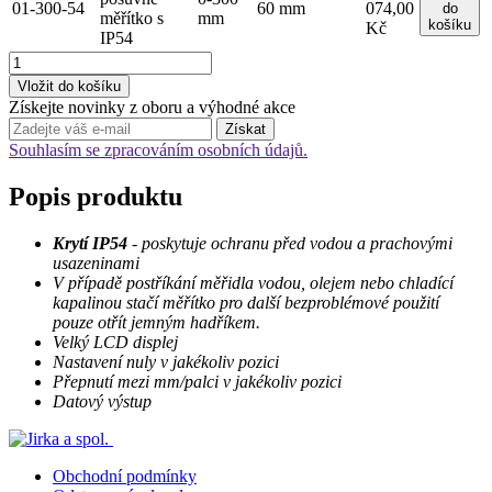
01-300-54
60 mm
074,00
do
měřítko s
mm
košíku
Kč
IP54
Získejte novinky z oboru a výhodné akce
Souhlasím se zpracováním osobních údajů.
Popis produktu
Krytí IP54
- poskytuje ochranu před vodou a prachovými
usazeninami
V případě postříkání měřidla vodou, olejem nebo chladící
kapalinou stačí měřítko pro další bezproblémové použití
pouze otřít jemným hadříkem.
Velký LCD displej
Nastavení nuly v jakékoliv pozici
Přepnutí mezi mm/palci v jakékoliv pozici
Datový výstup
Obchodní podmínky