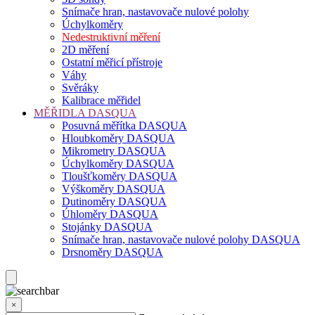
Snímače hran, nastavovače nulové polohy
Úchylkoměry
Nedestruktivní měření
2D měření
Ostatní měřicí přístroje
Váhy
Svěráky
Kalibrace měřidel
MĚŘIDLA DASQUA
Posuvná měřítka DASQUA
Hloubkoměry DASQUA
Mikrometry DASQUA
Úchylkoměry DASQUA
Tloušťkoměry DASQUA
Výškoměry DASQUA
Dutinoměry DASQUA
Úhloměry DASQUA
Stojánky DASQUA
Snímače hran, nastavovače nulové polohy DASQUA
Drsnoměry DASQUA
×