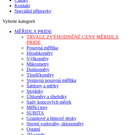
Články
Kontakt
Speciální přípravky
Vyberte kategorii
MĚŘIDLA PRIDE
TRVALE ZVÝHODNĚNÉ CENY MĚRIDLA
PRIDE
Posuvná měřítka
Hloubkoměry
Výškoměry
Mikrometry
Dutinoměry
Tloušťkoměry
Vestavná posuvná měřítka
Šablony a měrky
Stojánky
Úhloměry a úhelníky
Sady koncových měrek
Měřící trny
SUBITA
Granitové a litinové desky
Strojní vodováhy, sklonoměry
Ostatní
3D sondy