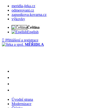
meridla-jirka.cz
odmerovani.cz
zapustkova-kovarna.cz
výkovky
Čeština
English
Přihlášení a registrace
MĚŘIDLA
meridla-jirka.cz
odmerovani.cz
zapustkova-kovarna.cz
výkovky
Úvodní strana
Modernizace