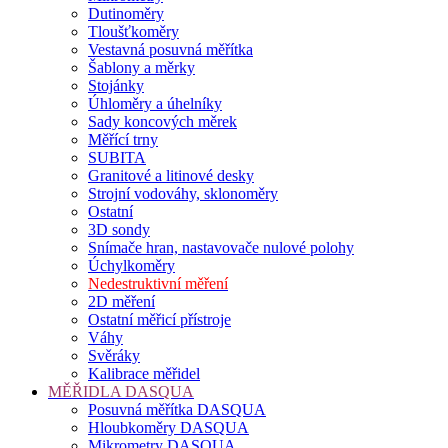
Dutinoměry
Tloušťkoměry
Vestavná posuvná měřítka
Šablony a měrky
Stojánky
Úhloměry a úhelníky
Sady koncových měrek
Měřící trny
SUBITA
Granitové a litinové desky
Strojní vodováhy, sklonoměry
Ostatní
3D sondy
Snímače hran, nastavovače nulové polohy
Úchylkoměry
Nedestruktivní měření
2D měření
Ostatní měřicí přístroje
Váhy
Svěráky
Kalibrace měřidel
MĚŘIDLA DASQUA
Posuvná měřítka DASQUA
Hloubkoměry DASQUA
Mikrometry DASQUA