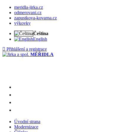
meridla-jirka.cz
odmerovani.cz
zapustkova-kovarna.cz
výkovky
Čeština
English
Přihlášení a registrace
MĚŘIDLA
meridla-jirka.cz
odmerovani.cz
zapustkova-kovarna.cz
výkovky
Úvodní strana
Modernizace