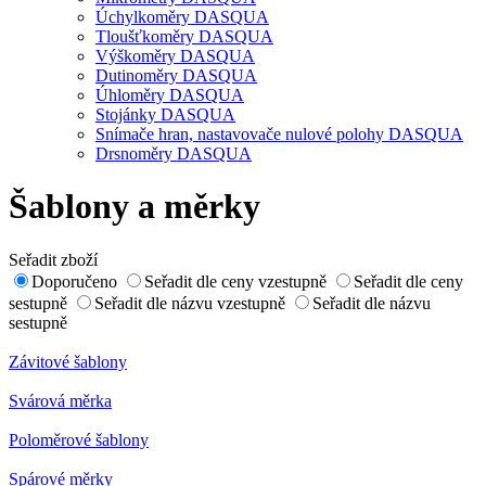
Úchylkoměry DASQUA
Tloušťkoměry DASQUA
Výškoměry DASQUA
Dutinoměry DASQUA
Úhloměry DASQUA
Stojánky DASQUA
Snímače hran, nastavovače nulové polohy DASQUA
Drsnoměry DASQUA
Šablony a měrky
Seřadit zboží
Doporučeno
Seřadit dle ceny vzestupně
Seřadit dle ceny
sestupně
Seřadit dle názvu vzestupně
Seřadit dle názvu
sestupně
Závitové šablony
Svárová měrka
Poloměrové šablony
Spárové měrky