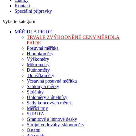
Články
Kontakt
Speciální přípravky
Vyberte kategorii
MĚŘIDLA PRIDE
TRVALE ZVÝHODNĚNÉ CENY MĚRIDLA
PRIDE
Posuvná měřítka
Hloubkoměry
Výškoměry
Mikrometry
Dutinoměry
Tloušťkoměry
Vestavná posuvná měřítka
Šablony a měrky
Stojánky
Úhloměry a úhelníky
Sady koncových měrek
Měřící trny
SUBITA
Granitové a litinové desky
Strojní vodováhy, sklonoměry
Ostatní
3D sondy