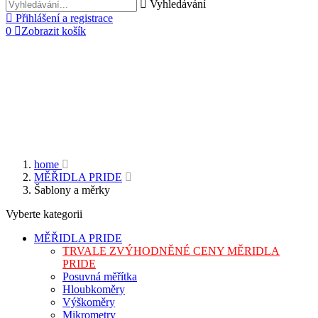
Vyhledávání
Přihlášení a registrace
0
Zobrazit košík
home
MĚŘIDLA PRIDE
Šablony a měrky
Vyberte kategorii
MĚŘIDLA PRIDE
TRVALE ZVÝHODNĚNÉ CENY MĚRIDLA
PRIDE
Posuvná měřítka
Hloubkoměry
Výškoměry
Mikrometry