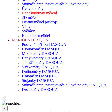
Snímače hran, nastavovače nulové polohy
Úchylkoměry
Nedestruktivní měření
2D měření
Ostatní měřicí přístroje
Váhy
Svěráky
Kalibrace měřidel
MĚŘIDLA DASQUA
Posuvná měřítka DASQUA
Hloubkoměry DASQUA
Mikrometry DASQUA
Úchylkoměry DASQUA
Tloušťkoměry DASQUA
Výškoměry DASQUA
Dutinoměry DASQUA
Úhloměry DASQUA
Stojánky DASQUA
Snímače hran, nastavovače nulové polohy DASQUA
Drsnoměry DASQUA
×