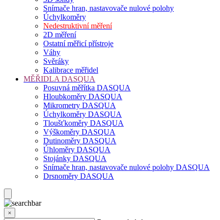
Snímače hran, nastavovače nulové polohy
Úchylkoměry
Nedestruktivní měření
2D měření
Ostatní měřicí přístroje
Váhy
Svěráky
Kalibrace měřidel
MĚŘIDLA DASQUA
Posuvná měřítka DASQUA
Hloubkoměry DASQUA
Mikrometry DASQUA
Úchylkoměry DASQUA
Tloušťkoměry DASQUA
Výškoměry DASQUA
Dutinoměry DASQUA
Úhloměry DASQUA
Stojánky DASQUA
Snímače hran, nastavovače nulové polohy DASQUA
Drsnoměry DASQUA
×