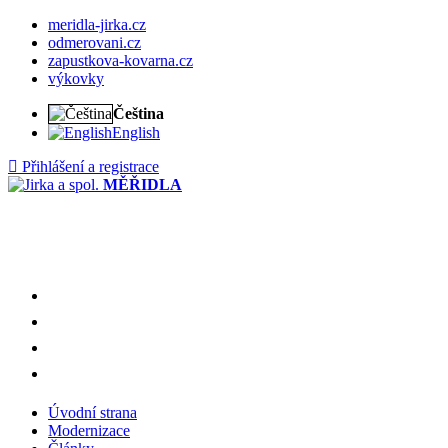
meridla-jirka.cz
odmerovani.cz
zapustkova-kovarna.cz
výkovky
Čeština
English
Přihlášení a registrace
MĚŘIDLA
meridla-jirka.cz
odmerovani.cz
zapustkova-kovarna.cz
výkovky
Úvodní strana
Modernizace