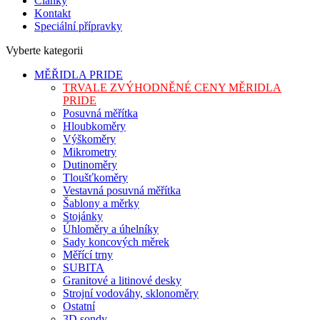
Články
Kontakt
Speciální přípravky
Vyberte kategorii
MĚŘIDLA PRIDE
TRVALE ZVÝHODNĚNÉ CENY MĚRIDLA
PRIDE
Posuvná měřítka
Hloubkoměry
Výškoměry
Mikrometry
Dutinoměry
Tloušťkoměry
Vestavná posuvná měřítka
Šablony a měrky
Stojánky
Úhloměry a úhelníky
Sady koncových měrek
Měřící trny
SUBITA
Granitové a litinové desky
Strojní vodováhy, sklonoměry
Ostatní
3D sondy