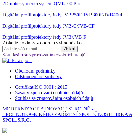
2D optický měřící systém QMI-100 Pro
Digitální profilprojektory řady JVB250E/JVB300E/JVB400E
Digitální profilprojektory řady JVB-C/JVB-CF
Digitální profilprojektory řady JVB/JVB-F
Získejte novinky z oboru a výhodné akce
Souhlasím se zpracováním osobních údajů.
Obchodní podmínky
Odstoupení od smlouvy
Certifikát ISO 9001 : 2015
Zásady zpracování osobních údajů
Souhlas se zpracováním osobních údajů
MODERNIZACE A INOVACE STROJNĚ -
TECHNOLOGICKÉHO ZAŘÍZENÍ SPOLEČNOSTI JIRKA A
SPOL.,S.R.O.