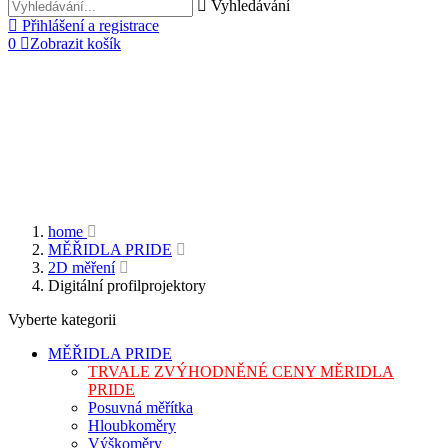
Vyhledávání
Přihlášení a registrace
0
Zobrazit košík
home
MĚŘIDLA PRIDE
2D měření
Digitální profilprojektory
Vyberte kategorii
MĚŘIDLA PRIDE
TRVALE ZVÝHODNĚNÉ CENY MĚRIDLA
PRIDE
Posuvná měřítka
Hloubkoměry
Výškoměry