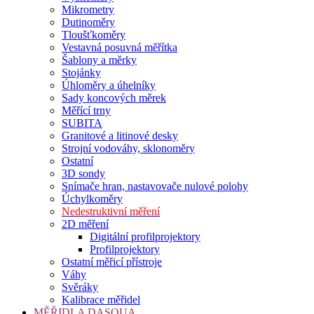
Mikrometry
Dutinoměry
Tloušťkoměry
Vestavná posuvná měřítka
Šablony a měrky
Stojánky
Úhloměry a úhelníky
Sady koncových měrek
Měřící trny
SUBITA
Granitové a litinové desky
Strojní vodováhy, sklonoměry
Ostatní
3D sondy
Snímače hran, nastavovače nulové polohy
Úchylkoměry
Nedestruktivní měření
2D měření
Digitální profilprojektory
Profilprojektory
Ostatní měřicí přístroje
Váhy
Svěráky
Kalibrace měřidel
MĚŘIDLA DASQUA