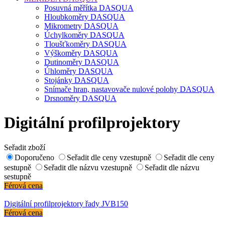
Posuvná měřítka DASQUA
Hloubkoměry DASQUA
Mikrometry DASQUA
Úchylkoměry DASQUA
Tloušťkoměry DASQUA
Výškoměry DASQUA
Dutinoměry DASQUA
Úhloměry DASQUA
Stojánky DASQUA
Snímače hran, nastavovače nulové polohy DASQUA
Drsnoměry DASQUA
Digitální profilprojektory
Seřadit zboží
Doporučeno
Seřadit dle ceny vzestupně
Seřadit dle ceny
sestupně
Seřadit dle názvu vzestupně
Seřadit dle názvu
sestupně
Férová cena
Digitální profilprojektory řady JVB150
Férová cena